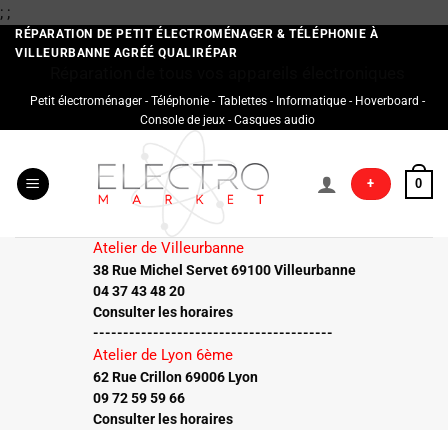
Passer
;
;
au
RÉPARATION DE PETIT ÉLECTROMÉNAGER & TÉLÉPHONIE À
VILLEURBANNE AGRÉÉ QUALIRÉPAR
contenu
Réparation de tous vos appareils électroniques
Petit électroménager - Téléphonie - Tablettes - Informatique - Hoverboard -
Console de jeux - Casques audio
+
0
Atelier de Villeurbanne
38 Rue Michel Servet 69100 Villeurbanne
04 37 43 48 20
Consulter les horaires
----------------------------------------
Atelier de Lyon 6ème
62 Rue Crillon 69006 Lyon
09 72 59 59 66
Consulter les horaires