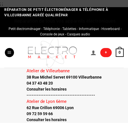
Passer
;
;
au
RÉPARATION DE PETIT ÉLECTROMÉNAGER & TÉLÉPHONIE À
VILLEURBANNE AGRÉÉ QUALIRÉPAR
contenu
Réparation de tous vos appareils électroniques
Petit électroménager - Téléphonie - Tablettes - Informatique - Hoverboard -
Console de jeux - Casques audio
+
0
Atelier de Villeurbanne
38 Rue Michel Servet 69100 Villeurbanne
04 37 43 48 20
Consulter les horaires
----------------------------------------
Atelier de Lyon 6ème
62 Rue Crillon 69006 Lyon
09 72 59 59 66
Consulter les horaires