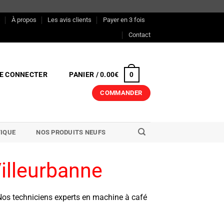
s
À propos
Les avis clients
Payer en 3 fois
Contact
E CONNECTER
PANIER /
0.00
€
0
COMMANDER
IQUE
NOS PRODUITS NEUFS
illeurbanne
Nos techniciens experts en machine à café