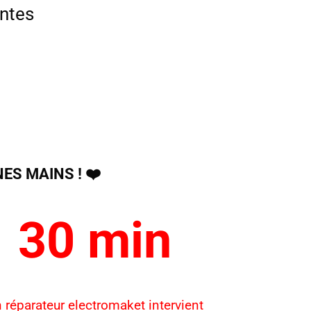
entes
 MAINS ! ❤️️ ️
30 min
 réparateur electromaket intervient