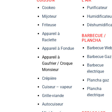
CUISSON
L’AIR
Cookeo
Purificateur
Mijoteur
Humidificateu
Friteuse
Déshumidifica
Appareil à
BARBECUE /
Raclette
PLANCHA
Barbecue Web
Appareil à Fondue
Barbecue Gaz
Appareil à
Gaufrier / Croque
Barbecue
Monsieur
électrique
Crêpière
Plancha gaz
Cuiseur – vapeur
Plancha
électrique
Grille-viande
Autocuiseur