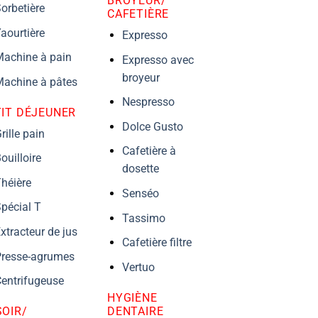
BROYEUR/
orbetière
CAFETIÈRE
aourtière
Expresso
achine à pain
Expresso avec
broyeur
achine à pâtes
Nespresso
TIT DÉJEUNER
Dolce Gusto
rille pain
Cafetière à
ouilloire
dosette
héière
Senséo
pécial T
Tassimo
xtracteur de jus
Cafetière filtre
resse-agrumes
Vertuo
entrifugeuse
HYGIÈNE
DENTAIRE
OIR/