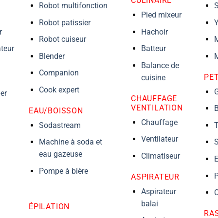
CULINAIRE
Robot multifonction
S
Pied mixeur
Robot patissier
Y
r
Hachoir
Robot cuiseur
M
teur
Batteur
Blender
M
Balance de
Companion
PE
cuisine
Cook expert
G
er
CHAUFFAGE
VENTILATION
B
EAU/BOISSON
Chauffage
Sodastream
T
Ventilateur
Machine à soda et
S
eau gazeuse
Climatiseur
E
Pompe à bière
P
ASPIRATEUR
Aspirateur
C
balai
ÉPILATION
RAS