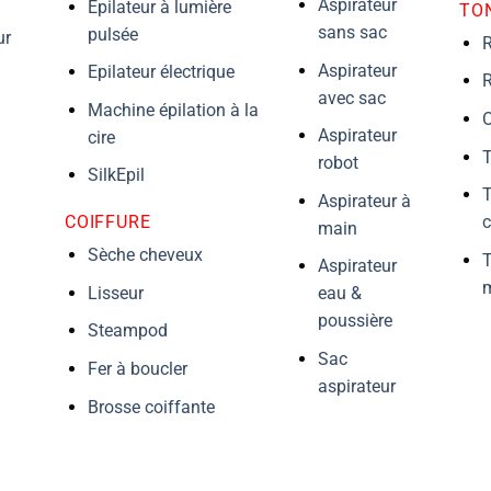
Aspirateur
Epilateur à lumière
TO
sans sac
pulsée
ur
R
Aspirateur
Epilateur électrique
R
avec sac
Machine épilation à la
O
Aspirateur
cire
T
robot
SilkEpil
T
Aspirateur à
COIFFURE
main
Sèche cheveux
Aspirateur
m
Lisseur
eau &
poussière
Steampod
Sac
Fer à boucler
aspirateur
Brosse coiffante