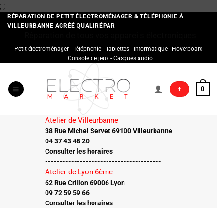
Passer
;
;
au
RÉPARATION DE PETIT ÉLECTROMÉNAGER & TÉLÉPHONIE À
VILLEURBANNE AGRÉÉ QUALIRÉPAR
contenu
Réparation de tous vos appareils électroniques
Petit électroménager - Téléphonie - Tablettes - Informatique - Hoverboard -
Console de jeux - Casques audio
+
0
Atelier de Villeurbanne
38 Rue Michel Servet 69100 Villeurbanne
04 37 43 48 20
Consulter les horaires
----------------------------------------
Atelier de Lyon 6ème
62 Rue Crillon 69006 Lyon
09 72 59 59 66
Consulter les horaires