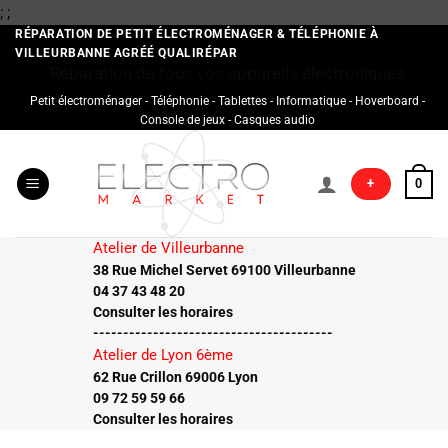
Passer
;
;
au
RÉPARATION DE PETIT ÉLECTROMÉNAGER & TÉLÉPHONIE À
VILLEURBANNE AGRÉÉ QUALIRÉPAR
contenu
Réparation de tous vos appareils électroniques
Petit électroménager - Téléphonie - Tablettes - Informatique - Hoverboard -
Console de jeux - Casques audio
+
0
Atelier de Villeurbanne
38 Rue Michel Servet 69100 Villeurbanne
04 37 43 48 20
Consulter les horaires
----------------------------------------
Atelier de Lyon 6ème
62 Rue Crillon 69006 Lyon
09 72 59 59 66
Consulter les horaires