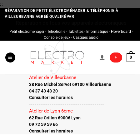
Passer
;
;
au
RÉPARATION DE PETIT ÉLECTROMÉNAGER & TÉLÉPHONIE À
VILLEURBANNE AGRÉÉ QUALIRÉPAR
contenu
Réparation de tous vos appareils électroniques
Petit électroménager - Téléphonie - Tablettes - Informatique - Hoverboard -
Console de jeux - Casques audio
+
0
Atelier de Villeurbanne
38 Rue Michel Servet 69100 Villeurbanne
04 37 43 48 20
Consulter les horaires
----------------------------------------
Atelier de Lyon 6ème
62 Rue Crillon 69006 Lyon
09 72 59 59 66
Consulter les horaires