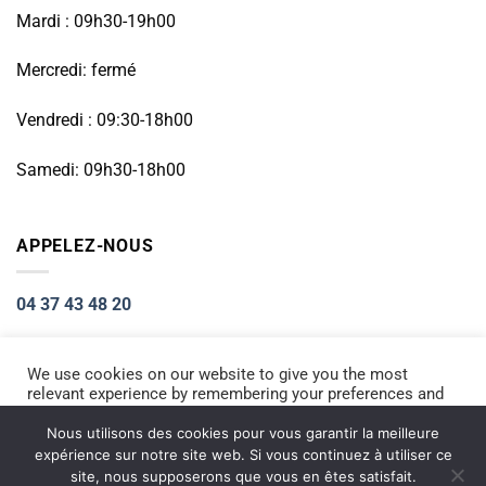
Mardi : 09h30-19h00
Mercredi: fermé
Vendredi : 09:30-18h00
Samedi: 09h30-18h00
APPELEZ-NOUS
04 37 43 48 20
We use cookies on our website to give you the most
relevant experience by remembering your preferences and
Visa
PayPal
Stripe
MasterCard
Cash
repeat visits. By clicking “Accept All”, you consent to the
On
use of ALL the cookies. However, you may visit "Cookie
Nous utilisons des cookies pour vous garantir la meilleure
ACCUEIL
RÉPARATION PETIT ÉLECTROMÉNAGER
Settings" to provide a controlled consent.
Delivery
expérience sur notre site web. Si vous continuez à utiliser ce
RÉPARATION TÉLÉPHONIE
INFORMATIQUE
NOS PRODUITS NEUFS
site, nous supposerons que vous en êtes satisfait.