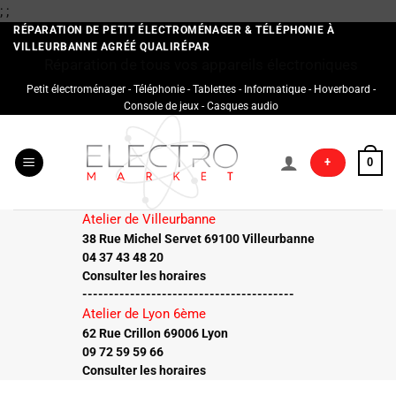
Passer
;
;
au
RÉPARATION DE PETIT ÉLECTROMÉNAGER & TÉLÉPHONIE À
VILLEURBANNE AGRÉÉ QUALIRÉPAR
contenu
Réparation de tous vos appareils électroniques
Petit électroménager - Téléphonie - Tablettes - Informatique - Hoverboard -
Console de jeux - Casques audio
+
0
Atelier de Villeurbanne
38 Rue Michel Servet 69100 Villeurbanne
04 37 43 48 20
Consulter les horaires
----------------------------------------
Atelier de Lyon 6ème
62 Rue Crillon 69006 Lyon
09 72 59 59 66
Consulter les horaires