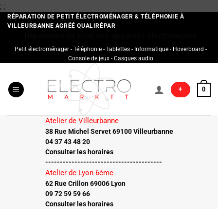
Passer
;
;
au
RÉPARATION DE PETIT ÉLECTROMÉNAGER & TÉLÉPHONIE À
VILLEURBANNE AGRÉÉ QUALIRÉPAR
contenu
Réparation de tous vos appareils électroniques
Petit électroménager - Téléphonie - Tablettes - Informatique - Hoverboard -
Console de jeux - Casques audio
+
0
Atelier de Villeurbanne
38 Rue Michel Servet 69100 Villeurbanne
04 37 43 48 20
Consulter les horaires
----------------------------------------
Atelier de Lyon 6ème
62 Rue Crillon 69006 Lyon
09 72 59 59 66
Consulter les horaires