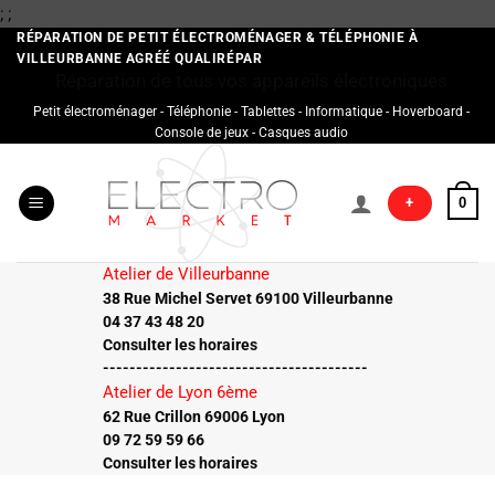
Passer
;
;
au
RÉPARATION DE PETIT ÉLECTROMÉNAGER & TÉLÉPHONIE À
VILLEURBANNE AGRÉÉ QUALIRÉPAR
contenu
Réparation de tous vos appareils électroniques
Petit électroménager - Téléphonie - Tablettes - Informatique - Hoverboard -
Console de jeux - Casques audio
+
0
Atelier de Villeurbanne
38 Rue Michel Servet 69100 Villeurbanne
04 37 43 48 20
Consulter les horaires
----------------------------------------
Atelier de Lyon 6ème
62 Rue Crillon 69006 Lyon
09 72 59 59 66
Consulter les horaires