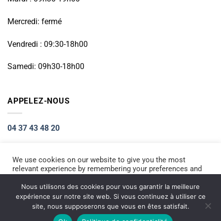
Mercredi: fermé
Vendredi : 09:30-18h00
Samedi: 09h30-18h00
APPELEZ-NOUS
04 37 43 48 20
We use cookies on our website to give you the most
relevant experience by remembering your preferences and
Visa
PayPal
Stripe
MasterCard
Cash
repeat visits. By clicking “Accept All”, you consent to the
On
use of ALL the cookies. However, you may visit "Cookie
Nous utilisons des cookies pour vous garantir la meilleure
ACCUEIL
RÉPARATION PETIT ÉLECTROMÉNAGER
Settings" to provide a controlled consent.
Delivery
expérience sur notre site web. Si vous continuez à utiliser ce
RÉPARATION TÉLÉPHONIE
INFORMATIQUE
NOS PRODUITS NEUFS
site, nous supposerons que vous en êtes satisfait.
Copyright 2026 ©
Electromarket
Cookie Settings
Accept All