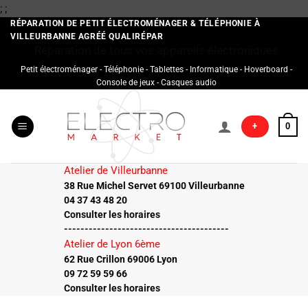
Passer
;
;
au
RÉPARATION DE PETIT ÉLECTROMÉNAGER & TÉLÉPHONIE À
VILLEURBANNE AGRÉÉ QUALIRÉPAR
contenu
Réparation de tous vos appareils électroniques
Petit électroménager - Téléphonie - Tablettes - Informatique - Hoverboard -
Console de jeux - Casques audio
+
0
Atelier de Villeurbanne
38 Rue Michel Servet 69100 Villeurbanne
04 37 43 48 20
Consulter les horaires
----------------------------------------
Atelier de Lyon 6ème
62 Rue Crillon 69006 Lyon
09 72 59 59 66
Consulter les horaires