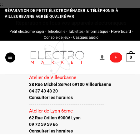
Passer
;
;
au
RÉPARATION DE PETIT ÉLECTROMÉNAGER & TÉLÉPHONIE À
VILLEURBANNE AGRÉÉ QUALIRÉPAR
contenu
Réparation de tous vos appareils électroniques
Petit électroménager - Téléphonie - Tablettes - Informatique - Hoverboard -
Console de jeux - Casques audio
+
0
Atelier de Villeurbanne
38 Rue Michel Servet 69100 Villeurbanne
04 37 43 48 20
Consulter les horaires
----------------------------------------
Atelier de Lyon 6ème
62 Rue Crillon 69006 Lyon
09 72 59 59 66
Consulter les horaires