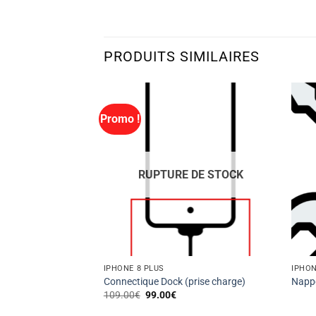
PRODUITS SIMILAIRES
Promo !
RUPTURE DE STOCK
IPHONE 8 PLUS
IPHON
rière
Connectique Dock (prise charge)
Nappe
Le
Le
109.00
€
99.00
€
prix
prix
initial
actuel