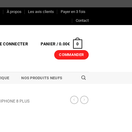
s
À propos
Les avis clients
Payer en 3 fois
Contact
E CONNECTER
PANIER /
0.00
€
0
COMMANDER
IQUE
NOS PRODUITS NEUFS
IPHONE 8 PLUS