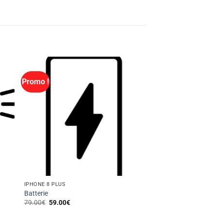
Promo !
IPHONE 8 PLUS
Batterie
Le
Le
79.00
€
59.00
€
prix
prix
initial
actuel