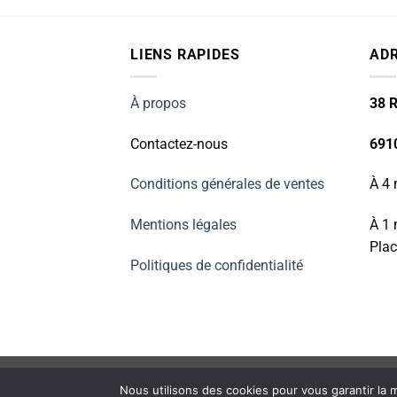
était :
est :
109.00€.
99.00€.
LIENS RAPIDES
AD
À propos
38 R
Contactez-nous
691
Conditions générales de ventes
À 4 
Mentions légales
À 1 
Plac
Politiques de confidentialité
ACCUEIL
RÉPARATION PETIT ÉLECTROMÉNAGER
Nous utilisons des cookies pour vous garantir la m