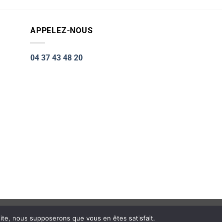
était :
est :
79.00€.
59.00€.
APPELEZ-NOUS
04 37 43 48 20
Visa
PayPal
Stripe
MasterCard
Cash
 site, nous supposerons que vous en êtes satisfait.