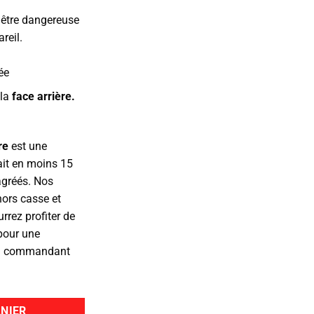
être dangereuse
reil.
ée
 la
face arrière.
re
est une
ait en moins 15
agréés. Nos
hors casse et
rrez profiter de
 pour une
en commandant
NIER