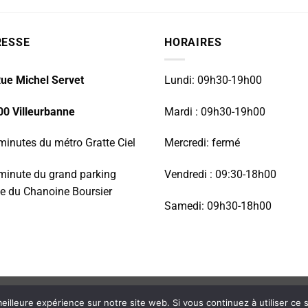
RESSE
HORAIRES
ue Michel Servet
Lundi: 09h30-19h00
00 Villeurbanne
Mardi : 09h30-19h00
minutes du métro Gratte Ciel
Mercredi: fermé
minute du grand parking
Vendredi : 09:30-18h00
e du Chanoine Boursier
Samedi: 09h30-18h00
RÉPARATION TÉLÉPHONIE
INFORMATIQUE
NOS PRODUITS NEUFS
eilleure expérience sur notre site web. Si vous continuez à utiliser ce