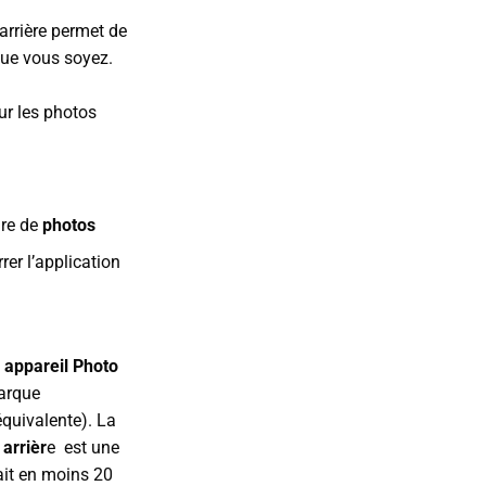
 arrière permet de
que vous soyez.
ur les photos
dre de
photos
er l’application
n
appareil Photo
arque
quivalente). La
 arrièr
e est une
ait en moins 20