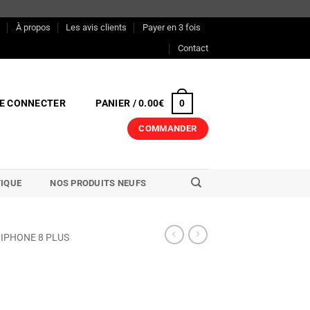
s
À propos
Les avis clients
Payer en 3 fois
Contact
E CONNECTER
PANIER /
0.00
€
0
COMMANDER
IQUE
NOS PRODUITS NEUFS
IPHONE 8 PLUS