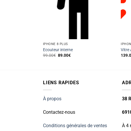
IPHONE 8 PLUS
IPHON
r
Ecouteur interne
Vitre 
Le
Le
99.00
€
89.00
€
139.
prix
prix
initial
actuel
était :
est :
99.00€.
89.00€.
LIENS RAPIDES
AD
À propos
38 R
Contactez-nous
691
Conditions générales de ventes
À 4 