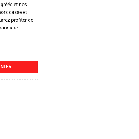
agréés et nos
hors casse et
rrez profiter de
 pour une
NIER