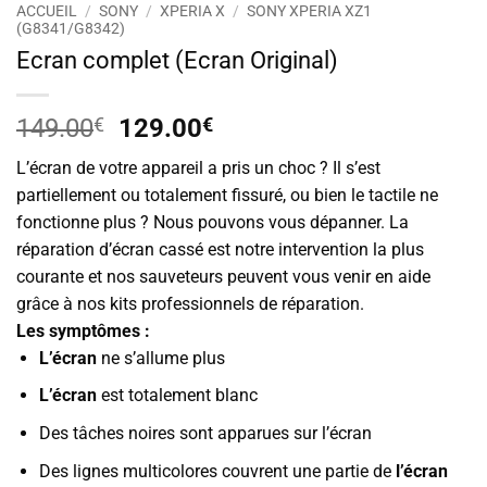
ACCUEIL
/
SONY
/
XPERIA X
/
SONY XPERIA XZ1
(G8341/G8342)
Ecran complet (Ecran Original)
Le
Le
149.00
€
129.00
€
prix
prix
L’écran de votre appareil a pris un choc ? Il s’est
initial
actuel
partiellement ou totalement fissuré, ou bien le tactile ne
était :
est :
fonctionne plus ? Nous pouvons vous dépanner. La
149.00€.
129.00€.
réparation d’écran cassé est notre intervention la plus
courante et nos sauveteurs peuvent vous venir en aide
grâce à nos kits professionnels de réparation.
Les symptômes :
L’écran
ne s’allume plus
L’écran
est totalement blanc
Des tâches noires sont apparues sur l’écran
Des lignes multicolores couvrent une partie de
l’écran