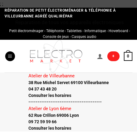
Passer
;
;
au
RÉPARATION DE PETIT ÉLECTROMÉNAGER & TÉLÉPHONIE À
VILLEURBANNE AGRÉÉ QUALIRÉPAR
contenu
Réparation de tous vos appareils électroniques
Petit électroménager - Téléphonie - Tablettes - Informatique - Hoverboard -
Console de jeux - Casques audio
+
0
Atelier de Villeurbanne
38 Rue Michel Servet 69100 Villeurbanne
04 37 43 48 20
Consulter les horaires
----------------------------------------
Atelier de Lyon 6ème
62 Rue Crillon 69006 Lyon
09 72 59 59 66
Consulter les horaires