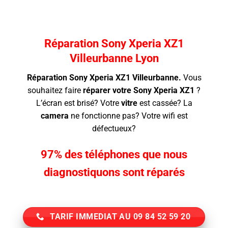
prix
prix
initial
actuel
était :
est :
149.00€.
129.00€.
Réparation Sony Xperia XZ1
Villeurbanne Lyon
Réparation Sony Xperia XZ1 Villeurbanne.
Vous
souhaitez faire
réparer votre Sony Xperia XZ1
?
L’écran
est brisé? Votre
vitre
est cassée? La
camera
ne fonctionne pas? Votre wifi est
défectueux?
97% des téléphones que nous
diagnostiquons sont réparés
TARIF IMMEDIAT AU 09 84 52 59 20