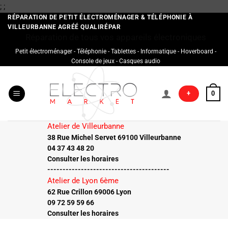
Passer
;
;
au
RÉPARATION DE PETIT ÉLECTROMÉNAGER & TÉLÉPHONIE À
VILLEURBANNE AGRÉÉ QUALIRÉPAR
contenu
Réparation de tous vos appareils électroniques
Petit électroménager - Téléphonie - Tablettes - Informatique - Hoverboard -
Console de jeux - Casques audio
+
0
Atelier de Villeurbanne
38 Rue Michel Servet 69100 Villeurbanne
04 37 43 48 20
Consulter les horaires
----------------------------------------
Atelier de Lyon 6ème
62 Rue Crillon 69006 Lyon
09 72 59 59 66
Consulter les horaires