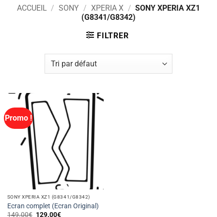
ACCUEIL
/
SONY
/
XPERIA X
/
SONY XPERIA XZ1
(G8341/G8342)
FILTRER
Promo !
SONY XPERIA XZ1 (G8341/G8342)
Ecran complet (Ecran Original)
Le
Le
149.00
€
129.00
€