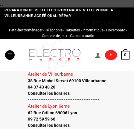
Passer
;
;
au
RÉPARATION DE PETIT ÉLECTROMÉNAGER & TÉLÉPHONIE À
VILLEURBANNE AGRÉÉ QUALIRÉPAR
contenu
Réparation de tous vos appareils électroniques
Petit électroménager - Téléphonie - Tablettes - Informatique - Hoverboard -
Console de jeux - Casques audio
+
0
Atelier de Villeurbanne
38 Rue Michel Servet 69100 Villeurbanne
04 37 43 48 20
Consulter les horaires
----------------------------------------
Atelier de Lyon 6ème
62 Rue Crillon 69006 Lyon
09 72 59 59 66
Consulter les horaires