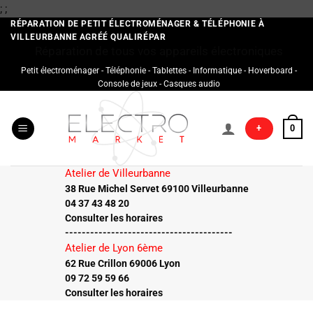
Passer
;
;
au
RÉPARATION DE PETIT ÉLECTROMÉNAGER & TÉLÉPHONIE À
VILLEURBANNE AGRÉÉ QUALIRÉPAR
contenu
Réparation de tous vos appareils électroniques
Petit électroménager - Téléphonie - Tablettes - Informatique - Hoverboard -
Console de jeux - Casques audio
+
0
Atelier de Villeurbanne
38 Rue Michel Servet 69100 Villeurbanne
04 37 43 48 20
Consulter les horaires
----------------------------------------
Atelier de Lyon 6ème
62 Rue Crillon 69006 Lyon
09 72 59 59 66
Consulter les horaires