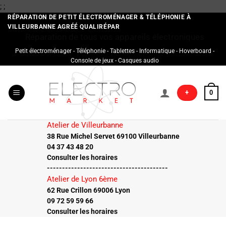
Passer
;
;
au
RÉPARATION DE PETIT ÉLECTROMÉNAGER & TÉLÉPHONIE À
VILLEURBANNE AGRÉÉ QUALIRÉPAR
contenu
Réparation de tous vos appareils électroniques
Petit électroménager - Téléphonie - Tablettes - Informatique - Hoverboard -
Console de jeux - Casques audio
+
0
Atelier de Villeurbanne
38 Rue Michel Servet 69100 Villeurbanne
04 37 43 48 20
Consulter les horaires
----------------------------------------
Atelier de Lyon 6ème
62 Rue Crillon 69006 Lyon
09 72 59 59 66
Consulter les horaires