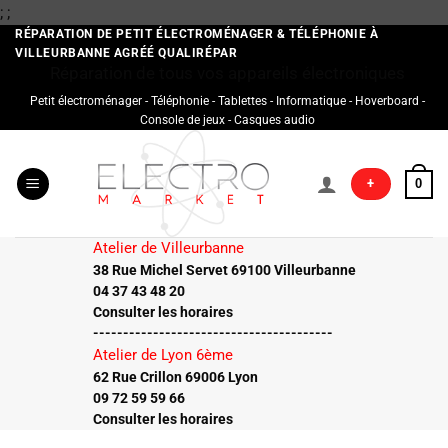
Passer
;
;
au
RÉPARATION DE PETIT ÉLECTROMÉNAGER & TÉLÉPHONIE À
VILLEURBANNE AGRÉÉ QUALIRÉPAR
contenu
Réparation de tous vos appareils électroniques
Petit électroménager - Téléphonie - Tablettes - Informatique - Hoverboard -
Console de jeux - Casques audio
+
0
Atelier de Villeurbanne
38 Rue Michel Servet 69100 Villeurbanne
04 37 43 48 20
Consulter les horaires
----------------------------------------
Atelier de Lyon 6ème
62 Rue Crillon 69006 Lyon
09 72 59 59 66
Consulter les horaires