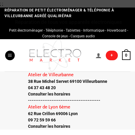
Passer
;
;
au
RÉPARATION DE PETIT ÉLECTROMÉNAGER & TÉLÉPHONIE À
VILLEURBANNE AGRÉÉ QUALIRÉPAR
contenu
Réparation de tous vos appareils électroniques
Petit électroménager - Téléphonie - Tablettes - Informatique - Hoverboard -
Console de jeux - Casques audio
+
0
Atelier de Villeurbanne
38 Rue Michel Servet 69100 Villeurbanne
04 37 43 48 20
Consulter les horaires
----------------------------------------
Atelier de Lyon 6ème
62 Rue Crillon 69006 Lyon
09 72 59 59 66
Consulter les horaires