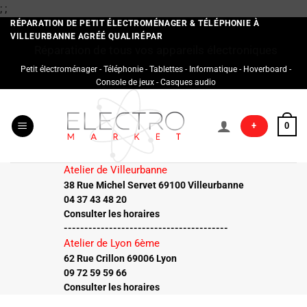
Passer
;
;
au
RÉPARATION DE PETIT ÉLECTROMÉNAGER & TÉLÉPHONIE À
VILLEURBANNE AGRÉÉ QUALIRÉPAR
contenu
Réparation de tous vos appareils électroniques
Petit électroménager - Téléphonie - Tablettes - Informatique - Hoverboard -
Console de jeux - Casques audio
+
0
Atelier de Villeurbanne
38 Rue Michel Servet 69100 Villeurbanne
04 37 43 48 20
Consulter les horaires
----------------------------------------
Atelier de Lyon 6ème
62 Rue Crillon 69006 Lyon
09 72 59 59 66
Consulter les horaires