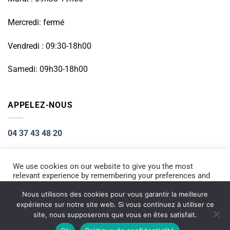
Mercredi: fermé
Vendredi : 09:30-18h00
Samedi: 09h30-18h00
APPELEZ-NOUS
04 37 43 48 20
We use cookies on our website to give you the most
relevant experience by remembering your preferences and
Visa
PayPal
Stripe
MasterCard
Cash
repeat visits. By clicking “Accept All”, you consent to the
On
use of ALL the cookies. However, you may visit "Cookie
Nous utilisons des cookies pour vous garantir la meilleure
ACCUEIL
RÉPARATION PETIT ÉLECTROMÉNAGER
Settings" to provide a controlled consent.
Delivery
expérience sur notre site web. Si vous continuez à utiliser ce
RÉPARATION TÉLÉPHONIE
INFORMATIQUE
NOS PRODUITS NEUFS
site, nous supposerons que vous en êtes satisfait.
Copyright 2026 ©
Electromarket
Cookie Settings
Accept All