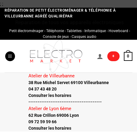
Passer
;
;
au
RÉPARATION DE PETIT ÉLECTROMÉNAGER & TÉLÉPHONIE À
VILLEURBANNE AGRÉÉ QUALIRÉPAR
contenu
Réparation de tous vos appareils électroniques
Petit électroménager - Téléphonie - Tablettes - Informatique - Hoverboard -
Console de jeux - Casques audio
+
0
Atelier de Villeurbanne
38 Rue Michel Servet 69100 Villeurbanne
04 37 43 48 20
Consulter les horaires
----------------------------------------
Atelier de Lyon 6ème
62 Rue Crillon 69006 Lyon
09 72 59 59 66
Consulter les horaires