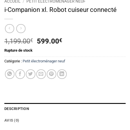
ACCUEIL
/
PETIT ÉLECTROMÉNAGER NEUF
i-Companion xl. Robot cuiseur connecté
Le
Le
1,199.00
€
599.00
€
prix
prix
Rupture de stock
initial
actuel
était :
est :
Catégorie :
Petit électroménager neuf
1,199.00€.
599.00€.
DESCRIPTION
AVIS (0)