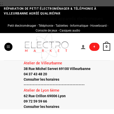
Passer
;
;
au
RÉPARATION DE PETIT ÉLECTROMÉNAGER & TÉLÉPHONIE À
VILLEURBANNE AGRÉÉ QUALIRÉPAR
contenu
Réparation de tous vos appareils électroniques
Petit électroménager - Téléphonie - Tablettes - Informatique - Hoverboard -
Console de jeux - Casques audio
+
0
Atelier de Villeurbanne
38 Rue Michel Servet 69100 Villeurbanne
04 37 43 48 20
Consulter les horaires
----------------------------------------
Atelier de Lyon 6ème
62 Rue Crillon 69006 Lyon
09 72 59 59 66
Consulter les horaires