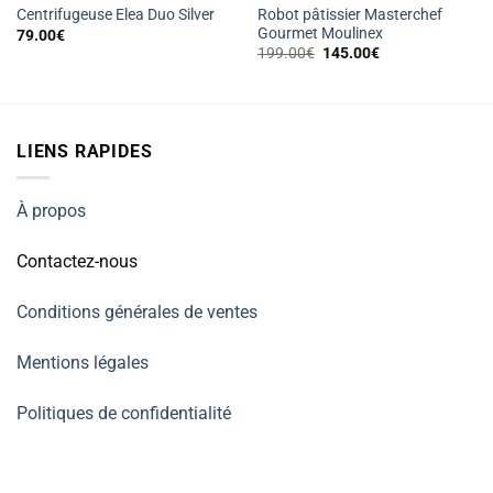
Robot pâtissier Masterchef
Centrifugeuse Elea Duo Silver
Gourmet Moulinex
79.00
€
Le
Le
199.00
€
145.00
€
prix
prix
initial
actuel
était :
est :
199.00€.
145.00€.
LIENS RAPIDES
À propos
Contactez-nous
Conditions générales de ventes
Mentions légales
Politiques de confidentialité