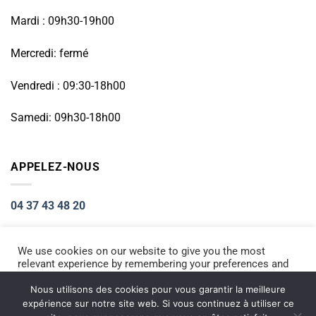
Mardi : 09h30-19h00
Mercredi: fermé
Vendredi : 09:30-18h00
Samedi: 09h30-18h00
APPELEZ-NOUS
04 37 43 48 20
We use cookies on our website to give you the most
relevant experience by remembering your preferences and
Visa
PayPal
Stripe
MasterCard
Cash
repeat visits. By clicking “Accept All”, you consent to the
On
use of ALL the cookies. However, you may visit "Cookie
Nous utilisons des cookies pour vous garantir la meilleure
ACCUEIL
RÉPARATION PETIT ÉLECTROMÉNAGER
Settings" to provide a controlled consent.
Delivery
expérience sur notre site web. Si vous continuez à utiliser ce
RÉPARATION TÉLÉPHONIE
INFORMATIQUE
NOS PRODUITS NEUFS