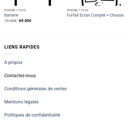
IPHONE 7 PLUS
IPHONE 7 PLUS
Batterie
Forfait Ecran Complet + Chassis
Le
Le
79.00
€
69.00
€
prix
prix
initial
actuel
était :
est :
79.00€.
69.00€.
LIENS RAPIDES
À propos
Contactez-nous
Conditions générales de ventes
Mentions légales
Politiques de confidentialité