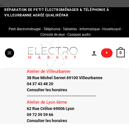
Passer
;
;
au
RÉPARATION DE PETIT ÉLECTROMÉNAGER & TÉLÉPHONIE À
VILLEURBANNE AGRÉÉ QUALIRÉPAR
contenu
Réparation de tous vos appareils électroniques
Petit électroménager - Téléphonie - Tablettes - Informatique - Hoverboard -
Console de jeux - Casques audio
+
0
Atelier de Villeurbanne
38 Rue Michel Servet 69100 Villeurbanne
04 37 43 48 20
Consulter les horaires
----------------------------------------
Atelier de Lyon 6ème
62 Rue Crillon 69006 Lyon
09 72 59 59 66
Consulter les horaires