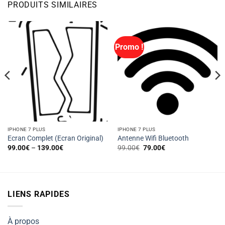
PRODUITS SIMILAIRES
Promo !
IPHONE 7 PLUS
IPHONE 7 PLUS
Ecran Complet (Ecran Original)
Antenne Wifi Bluetooth
Le
Le
99.00
€
–
139.00
€
99.00
€
79.00
€
prix
prix
initial
actuel
était :
est :
99.00€.
79.00€.
LIENS RAPIDES
À propos