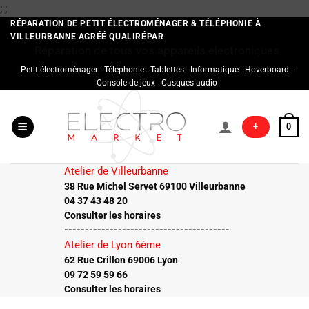
Passer
;
;
au
RÉPARATION DE PETIT ÉLECTROMÉNAGER & TÉLÉPHONIE À
VILLEURBANNE AGRÉÉ QUALIRÉPAR
contenu
Réparation de tous vos appareils électroniques
Petit électroménager - Téléphonie - Tablettes - Informatique - Hoverboard -
Console de jeux - Casques audio
+
0
Atelier de Villeurbanne
38 Rue Michel Servet 69100 Villeurbanne
04 37 43 48 20
Consulter les horaires
----------------------------------------
Atelier de Lyon 6ème
62 Rue Crillon 69006 Lyon
09 72 59 59 66
Consulter les horaires