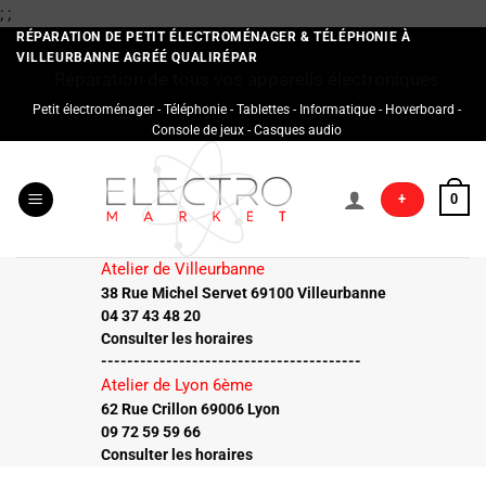
Passer
;
;
au
RÉPARATION DE PETIT ÉLECTROMÉNAGER & TÉLÉPHONIE À
VILLEURBANNE AGRÉÉ QUALIRÉPAR
contenu
Réparation de tous vos appareils électroniques
Petit électroménager - Téléphonie - Tablettes - Informatique - Hoverboard -
Console de jeux - Casques audio
+
0
Atelier de Villeurbanne
38 Rue Michel Servet 69100 Villeurbanne
04 37 43 48 20
Consulter les horaires
----------------------------------------
Atelier de Lyon 6ème
62 Rue Crillon 69006 Lyon
09 72 59 59 66
Consulter les horaires