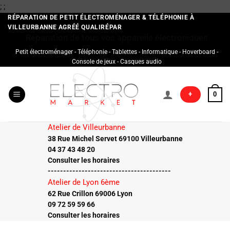
Passer
;
;
au
RÉPARATION DE PETIT ÉLECTROMÉNAGER & TÉLÉPHONIE À
VILLEURBANNE AGRÉÉ QUALIRÉPAR
contenu
Réparation de tous vos appareils électroniques
Petit électroménager - Téléphonie - Tablettes - Informatique - Hoverboard -
Console de jeux - Casques audio
+
0
Atelier de Villeurbanne
38 Rue Michel Servet 69100 Villeurbanne
04 37 43 48 20
Consulter les horaires
----------------------------------------
Atelier de Lyon 6ème
62 Rue Crillon 69006 Lyon
09 72 59 59 66
Consulter les horaires