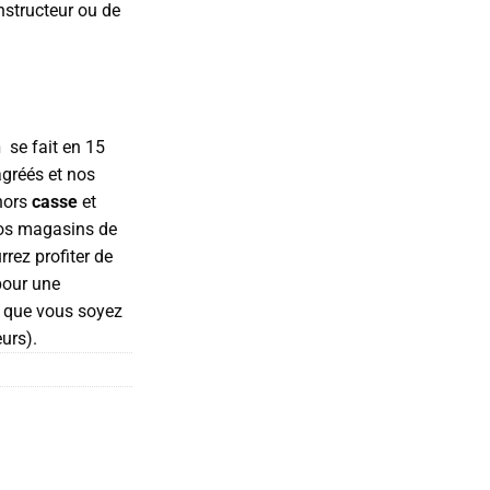
structeur ou de
n
se fait en 15
agréés et nos
(hors
casse
et
nos magasins de
rez profiter de
pour une
ù que vous soyez
eurs).