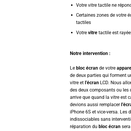
Votre vitre tactile ne répon
Certaines zones de votre é
tactiles
Votre
vitre
tactile est rayé
Notre intervention :
Le
bloc écran
de votre
appare
de deux parties qui forment u
vitre et
l’écran
LCD. Nous allon
des deux composants ou les de
arrive que quand la vitre est 
devions aussi remplacer
l’éc
iPhone 6S et vice-versa. Les 
indissociables sans intervent
réparation du
bloc écran
sera