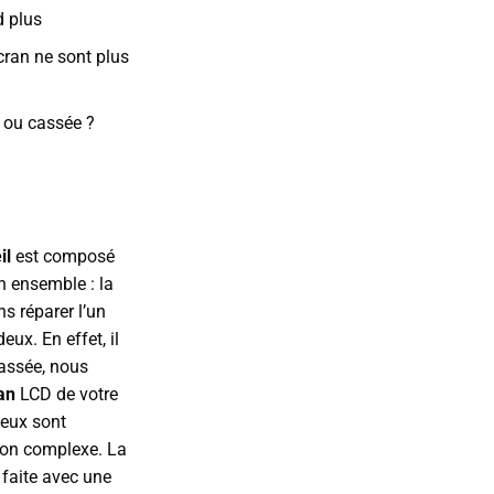
d plus
cran ne sont plus
e ou cassée ?
il
est composé
n ensemble : la
s réparer l’un
ux. En effet, il
cassée, nous
ran
LCD de votre
deux sont
ion complexe. La
 faite avec une