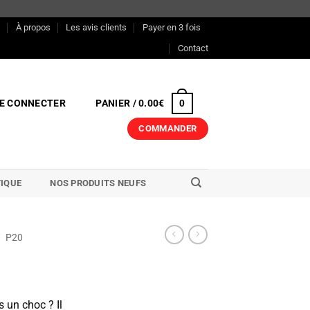
s
À propos
Les avis clients
Payer en 3 fois
Contact
E CONNECTER
PANIER /
0.00
€
0
COMMANDER
IQUE
NOS PRODUITS NEUFS
/
P20
s un choc ? Il