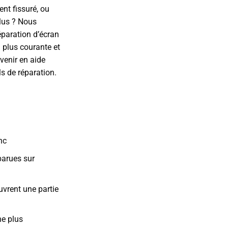
ent fissuré, ou
plus ? Nous
paration d’écran
a plus courante et
venir en aide
s de réparation.
nc
parues sur
uvrent une partie
he plus