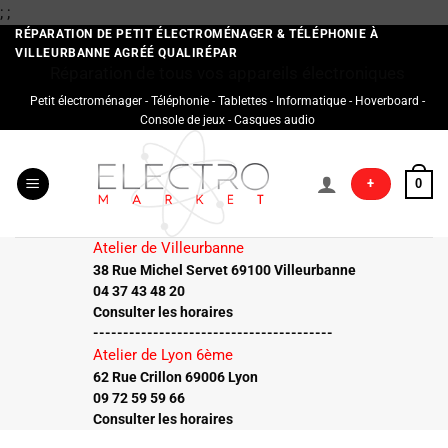
Passer
;
;
au
RÉPARATION DE PETIT ÉLECTROMÉNAGER & TÉLÉPHONIE À
VILLEURBANNE AGRÉÉ QUALIRÉPAR
contenu
Réparation de tous vos appareils électroniques
Petit électroménager - Téléphonie - Tablettes - Informatique - Hoverboard -
Console de jeux - Casques audio
+
0
Atelier de Villeurbanne
38 Rue Michel Servet 69100 Villeurbanne
04 37 43 48 20
Consulter les horaires
----------------------------------------
Atelier de Lyon 6ème
62 Rue Crillon 69006 Lyon
09 72 59 59 66
Consulter les horaires