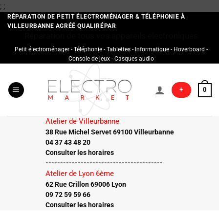
Passer
;
;
au
RÉPARATION DE PETIT ÉLECTROMÉNAGER & TÉLÉPHONIE À
VILLEURBANNE AGRÉÉ QUALIRÉPAR
contenu
Réparation de tous vos appareils électroniques
Petit électroménager - Téléphonie - Tablettes - Informatique - Hoverboard -
Console de jeux - Casques audio
+
0
Atelier de Villeurbanne
38 Rue Michel Servet 69100 Villeurbanne
04 37 43 48 20
Consulter les horaires
----------------------------------------
Atelier de Lyon 6ème
62 Rue Crillon 69006 Lyon
09 72 59 59 66
Consulter les horaires