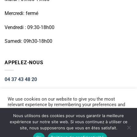
Mercredi: fermé
Vendredi : 09:30-18h00
Samedi: 09h30-18h00
APPELEZ-NOUS
04 37 43 48 20
We use cookies on our website to give you the most
relevant experience by remembering your preferences and
Visa
PayPal
Stripe
MasterCard
Cash
repeat visits. By clicking “Accept All”, you consent to the
On
use of ALL the cookies. However, you may visit "Cookie
Nous utilisons des cookies pour vous garantir la meilleure
ACCUEIL
RÉPARATION PETIT ÉLECTROMÉNAGER
Settings" to provide a controlled consent.
Delivery
expérience sur notre site web. Si vous continuez à utiliser ce
RÉPARATION TÉLÉPHONIE
INFORMATIQUE
NOS PRODUITS NEUFS
site, nous supposerons que vous en êtes satisfait.
Copyright 2026 ©
Electromarket
Cookie Settings
Accept All