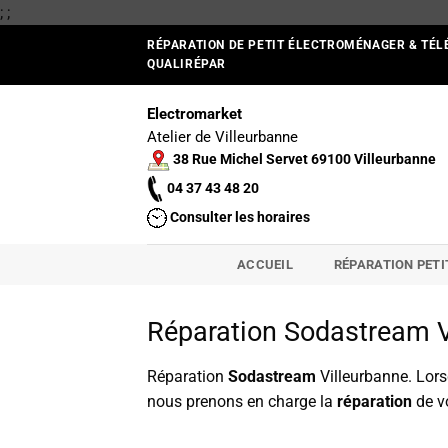
Passer
;
;
au
RÉPARATION DE PETIT ÉLECTROMÉNAGER & TÉL
contenu
QUALIRÉPAR
Electromarket
Atelier de Villeurbanne
38 Rue Michel Servet 69100 Villeurbanne
04 37 43 48 20
Consulter les horaires
ACCUEIL
RÉPARATION PET
Réparation Sodastream V
Réparation
Sodastream
Villeurbanne. Lor
nous prenons en charge la
réparation
de v