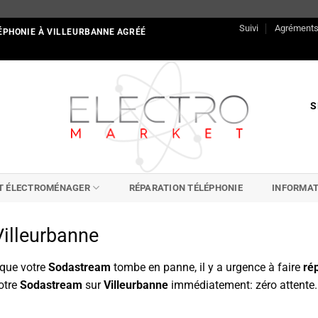
Suivi
Agrément
ÉPHONIE À VILLEURBANNE AGRÉÉ
S
IT ÉLECTROMÉNAGER
RÉPARATION TÉLÉPHONIE
INFORMAT
illeurbanne
sque votre
Sodastream
tombe en panne, il y a urgence à faire
rép
otre
Sodastream
sur
Villeurbanne
immédiatement: zéro attente.