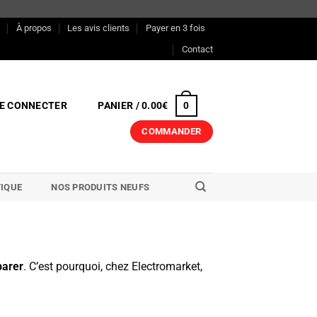
s
À propos
Les avis clients
Payer en 3 fois
Contact
E CONNECTER
PANIER /
0.00
€
0
COMMANDER
IQUE
NOS PRODUITS NEUFS
arer
. C’est pourquoi, chez Electromarket,