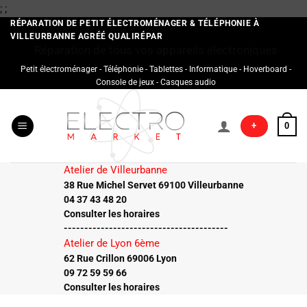
Passer
;
;
au
RÉPARATION DE PETIT ÉLECTROMÉNAGER & TÉLÉPHONIE À
VILLEURBANNE AGRÉÉ QUALIRÉPAR
contenu
Réparation de tous vos appareils électroniques
Petit électroménager - Téléphonie - Tablettes - Informatique - Hoverboard -
Console de jeux - Casques audio
+
0
Atelier de Villeurbanne
38 Rue Michel Servet 69100 Villeurbanne
04 37 43 48 20
Consulter les horaires
----------------------------------------
Atelier de Lyon 6ème
62 Rue Crillon 69006 Lyon
09 72 59 59 66
Consulter les horaires