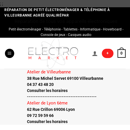
Passer
;
;
au
RÉPARATION DE PETIT ÉLECTROMÉNAGER & TÉLÉPHONIE À
VILLEURBANNE AGRÉÉ QUALIRÉPAR
contenu
Réparation de tous vos appareils électroniques
Petit électroménager - Téléphonie - Tablettes - Informatique - Hoverboard -
Console de jeux - Casques audio
+
0
Atelier de Villeurbanne
38 Rue Michel Servet 69100 Villeurbanne
04 37 43 48 20
Consulter les horaires
----------------------------------------
Atelier de Lyon 6ème
62 Rue Crillon 69006 Lyon
09 72 59 59 66
Consulter les horaires