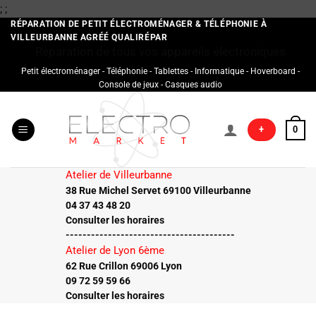
Passer
;
;
au
RÉPARATION DE PETIT ÉLECTROMÉNAGER & TÉLÉPHONIE À
VILLEURBANNE AGRÉÉ QUALIRÉPAR
contenu
Réparation de tous vos appareils électroniques
Petit électroménager - Téléphonie - Tablettes - Informatique - Hoverboard -
Console de jeux - Casques audio
+
0
Atelier de Villeurbanne
38 Rue Michel Servet 69100 Villeurbanne
04 37 43 48 20
Consulter les horaires
----------------------------------------
Atelier de Lyon 6ème
62 Rue Crillon 69006 Lyon
09 72 59 59 66
Consulter les horaires