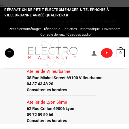
Passer
;
;
au
RÉPARATION DE PETIT ÉLECTROMÉNAGER & TÉLÉPHONIE À
VILLEURBANNE AGRÉÉ QUALIRÉPAR
contenu
Réparation de tous vos appareils électroniques
Petit électroménager - Téléphonie - Tablettes - Informatique - Hoverboard -
Console de jeux - Casques audio
+
0
Atelier de Villeurbanne
38 Rue Michel Servet 69100 Villeurbanne
04 37 43 48 20
Consulter les horaires
----------------------------------------
Atelier de Lyon 6ème
62 Rue Crillon 69006 Lyon
09 72 59 59 66
Consulter les horaires