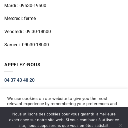
Mardi : 09h30-19h00
Mercredi: fermé
Vendredi : 09:30-18h00
Samedi: 09h30-18h00
APPELEZ-NOUS
04 37 43 48 20
We use cookies on our website to give you the most
relevant experience by remembering your preferences and
Visa
PayPal
Stripe
MasterCard
Cash
repeat visits. By clicking “Accept All”, you consent to the
On
use of ALL the cookies. However, you may visit "Cookie
Nous utilisons des cookies pour vous garantir la meilleure
ACCUEIL
RÉPARATION PETIT ÉLECTROMÉNAGER
Settings" to provide a controlled consent.
Delivery
expérience sur notre site web. Si vous continuez à utiliser ce
RÉPARATION TÉLÉPHONIE
INFORMATIQUE
NOS PRODUITS NEUFS
site, nous supposerons que vous en êtes satisfait.