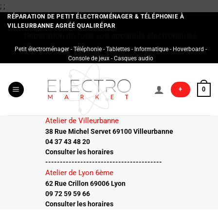
Passer
;
;
au
RÉPARATION DE PETIT ÉLECTROMÉNAGER & TÉLÉPHONIE À
VILLEURBANNE AGRÉÉ QUALIRÉPAR
contenu
Réparation de tous vos appareils électroniques
Petit électroménager - Téléphonie - Tablettes - Informatique - Hoverboard -
Console de jeux - Casques audio
+
0
Atelier de Villeurbanne
38 Rue Michel Servet 69100 Villeurbanne
04 37 43 48 20
Consulter les horaires
----------------------------------------
Atelier de Lyon 6ème
62 Rue Crillon 69006 Lyon
09 72 59 59 66
Consulter les horaires