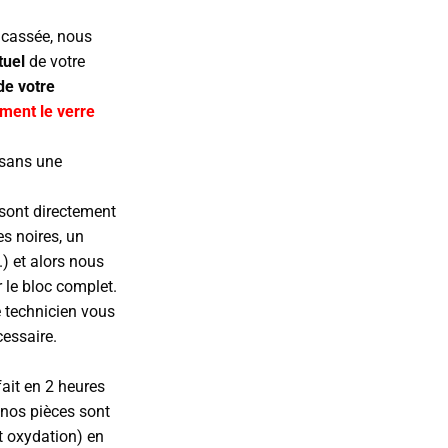
t cassée, nous
tuel
de votre
de votre
ment le verre
 sans une
sont directement
s noires, un
.) et alors nous
le bloc complet.
e technicien vous
cessaire.
fait en 2 heures
 nos pièces sont
t oxydation) en