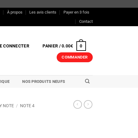
s
À propos
Les avis clients
Payer en 3 fois
Contact
E CONNECTER
PANIER /
0.00
€
0
COMMANDER
IQUE
NOS PRODUITS NEUFS
Y NOTE
/
NOTE 4