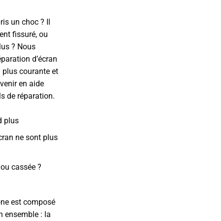
ris un choc ? Il
l
ent fissuré, ou
plus ? Nous
0€.
paration d’écran
a plus courante et
venir en aide
s de réparation.
d plus
cran ne sont plus
e ou cassée ?
hone est composé
n ensemble : la