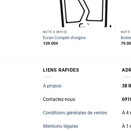
NOTE 4 (N910)
NOTE 
rière
Ecran Complet d’origine
Boitie
139.00
€
79.0
LIENS RAPIDES
AD
À propos
38 R
Contactez-nous
691
Conditions générales de ventes
À 4 
Mentions légales
À 1 