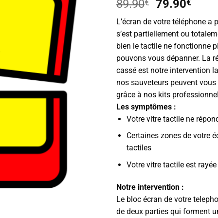
Le
Le
89.90
€
79.90
€
prix
prix
L’écran de votre téléphone a p
initial
actue
s’est partiellement ou totalem
était :
est :
bien le tactile ne fonctionne 
89.90€.
79.9
pouvons vous dépanner. La ré
cassé est notre intervention l
nos sauveteurs peuvent vous 
grâce à nos kits professionnel
Les symptômes :
Votre vitre tactile ne répon
Certaines zones de votre é
tactiles
Votre vitre tactile est rayé
Notre intervention :
Le bloc écran de votre telep
de deux parties qui forment u