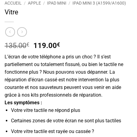
ACCUEIL
/
APPLE
/
IPAD MINI
/
IPAD MINI 3 (A1599/A1600)
Vitre
Le
Le
135.00
€
119.00
€
prix
prix
L’écran de votre téléphone a pris un choc ? Il s’est
initial
actuel
partiellement ou totalement fissuré, ou bien le tactile ne
était :
est :
fonctionne plus ? Nous pouvons vous dépanner. La
135.00€.
119.00€.
réparation d’écran cassé est notre intervention la plus
courante et nos sauveteurs peuvent vous venir en aide
grâce à nos kits professionnels de réparation.
Les symptômes :
Votre vitre tactile ne répond plus
Certaines zones de votre écran ne sont plus tactiles
Votre vitre tactile est rayée ou cassée ?