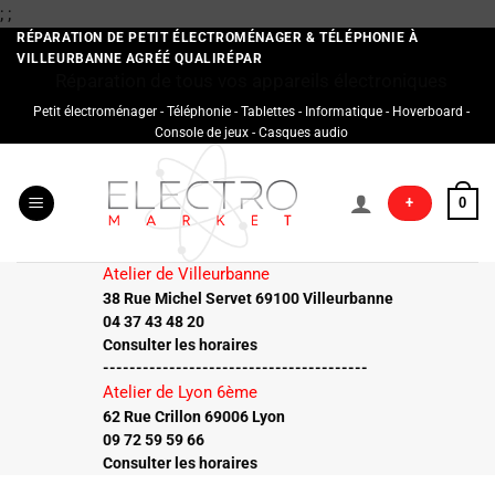
Passer
;
;
au
RÉPARATION DE PETIT ÉLECTROMÉNAGER & TÉLÉPHONIE À
VILLEURBANNE AGRÉÉ QUALIRÉPAR
contenu
Réparation de tous vos appareils électroniques
Petit électroménager - Téléphonie - Tablettes - Informatique - Hoverboard -
Console de jeux - Casques audio
+
0
Atelier de Villeurbanne
38 Rue Michel Servet 69100 Villeurbanne
04 37 43 48 20
Consulter les horaires
----------------------------------------
Atelier de Lyon 6ème
62 Rue Crillon 69006 Lyon
09 72 59 59 66
Consulter les horaires