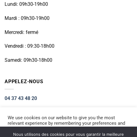
Lundi: 09h30-19h00
Mardi : 09h30-19h00
Mercredi: fermé
Vendredi : 09:30-18h00
Samedi: 09h30-18h00
APPELEZ-NOUS
04 37 43 48 20
We use cookies on our website to give you the most
relevant experience by remembering your preferences and
Visa
PayPal
Stripe
MasterCard
Cash
repeat visits. By clicking “Accept All”, you consent to the
On
use of ALL the cookies. However, you may visit "Cookie
Nous utilisons des cookies pour vous garantir la meilleure