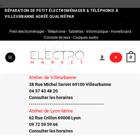
Passer
;
;
au
RÉPARATION DE PETIT ÉLECTROMÉNAGER & TÉLÉPHONIE À
VILLEURBANNE AGRÉÉ QUALIRÉPAR
contenu
Réparation de tous vos appareils électroniques
Petit électroménager - Téléphonie - Tablettes - Informatique - Hoverboard -
Console de jeux - Casques audio
+
0
Atelier de Villeurbanne
38 Rue Michel Servet 69100 Villeurbanne
04 37 43 48 20
Consulter les horaires
----------------------------------------
Atelier de Lyon 6ème
62 Rue Crillon 69006 Lyon
09 72 59 59 66
Consulter les horaires