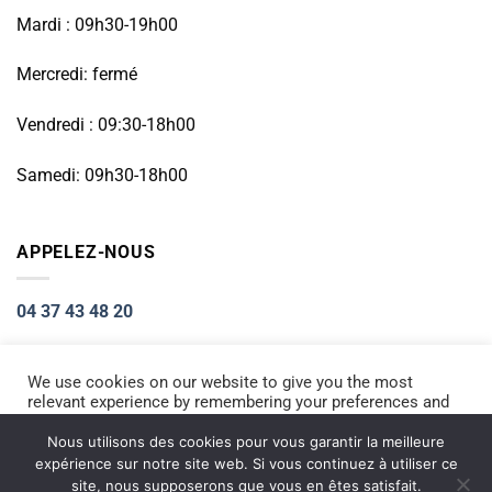
Mardi : 09h30-19h00
Mercredi: fermé
Vendredi : 09:30-18h00
Samedi: 09h30-18h00
APPELEZ-NOUS
04 37 43 48 20
We use cookies on our website to give you the most
relevant experience by remembering your preferences and
Visa
PayPal
Stripe
MasterCard
Cash
repeat visits. By clicking “Accept All”, you consent to the
On
use of ALL the cookies. However, you may visit "Cookie
Nous utilisons des cookies pour vous garantir la meilleure
ACCUEIL
RÉPARATION PETIT ÉLECTROMÉNAGER
Settings" to provide a controlled consent.
Delivery
expérience sur notre site web. Si vous continuez à utiliser ce
RÉPARATION TÉLÉPHONIE
INFORMATIQUE
NOS PRODUITS NEUFS
site, nous supposerons que vous en êtes satisfait.