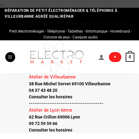
Passer
;
;
au
RÉPARATION DE PETIT ÉLECTROMÉNAGER & TÉLÉPHONIE À
VILLEURBANNE AGRÉÉ QUALIRÉPAR
contenu
Réparation de tous vos appareils électroniques
Petit électroménager - Téléphonie - Tablettes - Informatique - Hoverboard -
Console de jeux - Casques audio
+
0
Atelier de Villeurbanne
38 Rue Michel Servet 69100 Villeurbanne
04 37 43 48 20
Consulter les horaires
----------------------------------------
Atelier de Lyon 6ème
62 Rue Crillon 69006 Lyon
09 72 59 59 66
Consulter les horaires