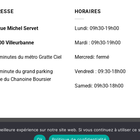
89.00€.
79.00€.
RESSE
HORAIRES
ue Michel Servet
Lundi: 09h30-19h00
00 Villeurbanne
Mardi : 09h30-19h00
minutes du métro Gratte Ciel
Mercredi: fermé
minute du grand parking
Vendredi : 09:30-18h00
e du Chanoine Boursier
Samedi: 09h30-18h00
RÉPARATION TÉLÉPHONIE
INFORMATIQUE
NOS PRODUITS NEUFS
eilleure expérience sur notre site web. Si vous continuez à utiliser ce
perience by remembering your preferences and repeat visits. By cli
Ok
Politique de confidentialité