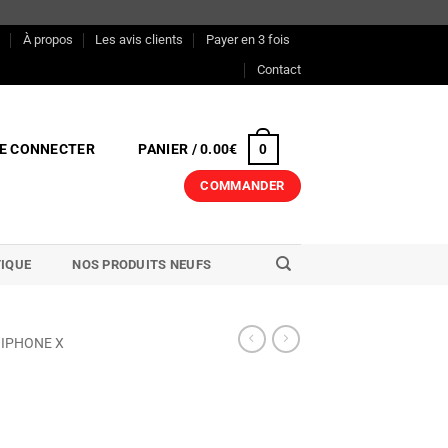
s
À propos
Les avis clients
Payer en 3 fois
Contact
E CONNECTER
PANIER /
0.00
€
0
COMMANDER
IQUE
NOS PRODUITS NEUFS
IPHONE X