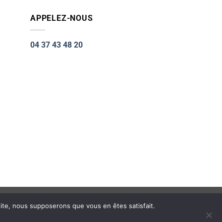
APPELEZ-NOUS
04 37 43 48 20
Visa
PayPal
Stripe
MasterCard
Cash
 site, nous supposerons que vous en êtes satisfait.
cking
On
Cookie Settings
Accept All