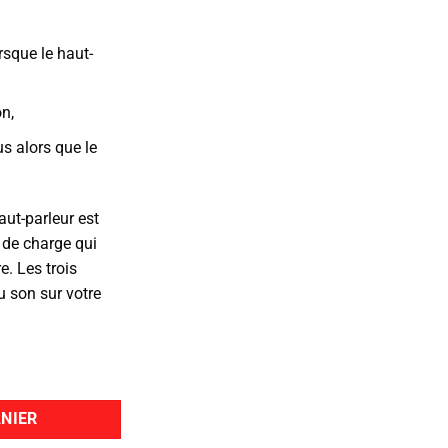
uel
rsque le haut-
:
00€.
n,
s alors que le
aut-parleur est
 de charge qui
e. Les trois
u son sur votre
NIER