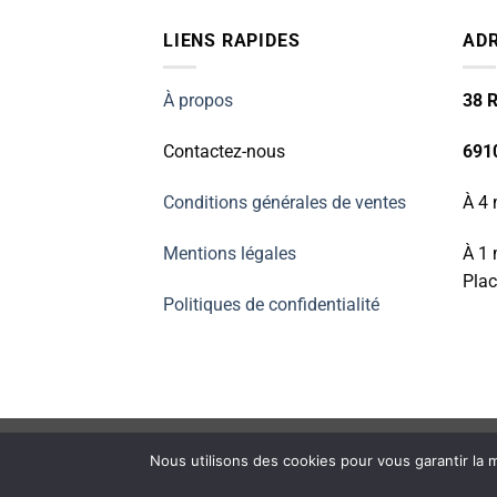
LIENS RAPIDES
AD
À propos
38 R
Contactez-nous
691
Conditions générales de ventes
À 4 
Mentions légales
À 1 
Plac
Politiques de confidentialité
ACCUEIL
RÉPARATION PETIT ÉLECTROMÉNAGER
Nous utilisons des cookies pour vous garantir la m
Copyright 2026 ©
Electromarket
We use cookies on our website to give you the most relevant ex