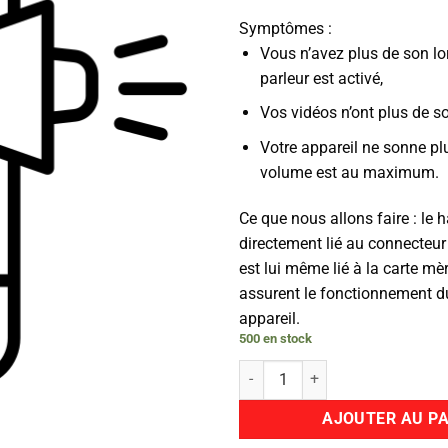
prix
prix
Symptômes :
initial
act
Vous n’avez plus de son lo
était :
est 
parleur est activé,
139.00€.
79.
Vos vidéos n’ont plus de so
Votre appareil ne sonne plu
volume est au maximum.
Ce que nous allons faire : le h
directement lié au connecteur
est lui même lié à la carte mèr
assurent le fonctionnement d
appareil.
500 en stock
quantité de Haut Parleur
AJOUTER AU PA