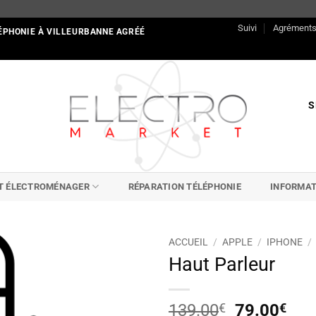
Suivi
Agrément
ÉPHONIE À VILLEURBANNE AGRÉÉ
S
IT ÉLECTROMÉNAGER
RÉPARATION TÉLÉPHONIE
INFORMAT
ACCUEIL
/
APPLE
/
IPHONE
/
Haut Parleur
Le
Le
139.00
€
79.00
€