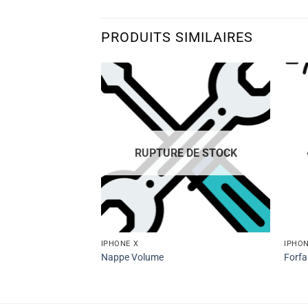
PRODUITS SIMILAIRES
 DE STOCK
RUPTURE DE STOCK
IPHONE X
IPHON
sis (coque arrière)
Nappe Volume
Forfa