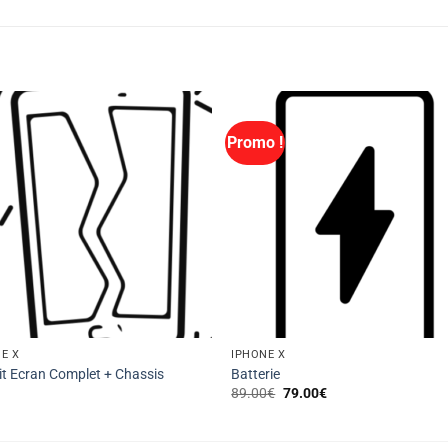
Promo !
E X
IPHONE X
it Ecran Complet + Chassis
Batterie
Le
Le
89.00
€
79.00
€
prix
prix
initial
actuel
était :
est :