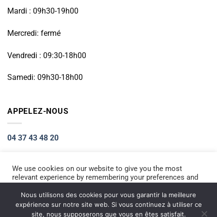
Mardi : 09h30-19h00
Mercredi: fermé
Vendredi : 09:30-18h00
Samedi: 09h30-18h00
APPELEZ-NOUS
04 37 43 48 20
We use cookies on our website to give you the most
relevant experience by remembering your preferences and
Visa
PayPal
Stripe
MasterCard
Cash
repeat visits. By clicking “Accept All”, you consent to the
On
use of ALL the cookies. However, you may visit "Cookie
Nous utilisons des cookies pour vous garantir la meilleure
ACCUEIL
RÉPARATION PETIT ÉLECTROMÉNAGER
Settings" to provide a controlled consent.
Delivery
expérience sur notre site web. Si vous continuez à utiliser ce
RÉPARATION TÉLÉPHONIE
INFORMATIQUE
NOS PRODUITS NEUFS
site, nous supposerons que vous en êtes satisfait.