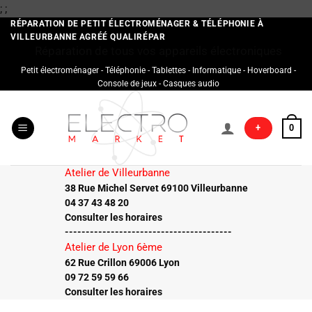
Passer
;
;
au
RÉPARATION DE PETIT ÉLECTROMÉNAGER & TÉLÉPHONIE À
VILLEURBANNE AGRÉÉ QUALIRÉPAR
contenu
Réparation de tous vos appareils électroniques
Petit électroménager - Téléphonie - Tablettes - Informatique - Hoverboard -
Console de jeux - Casques audio
+
0
Atelier de Villeurbanne
38 Rue Michel Servet 69100 Villeurbanne
04 37 43 48 20
Consulter les horaires
----------------------------------------
Atelier de Lyon 6ème
62 Rue Crillon 69006 Lyon
09 72 59 59 66
Consulter les horaires