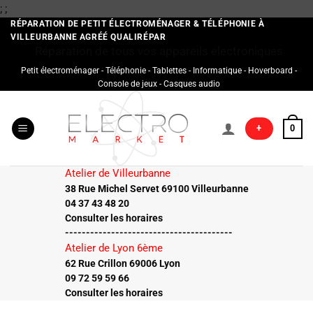
Passer
;
;
au
RÉPARATION DE PETIT ÉLECTROMÉNAGER & TÉLÉPHONIE À
VILLEURBANNE AGRÉÉ QUALIRÉPAR
contenu
Réparation de tous vos appareils électroniques
Petit électroménager - Téléphonie - Tablettes - Informatique - Hoverboard -
Console de jeux - Casques audio
+
0
Atelier de Villeurbanne
38 Rue Michel Servet 69100 Villeurbanne
04 37 43 48 20
Consulter les horaires
----------------------------------------
Atelier de Lyon 6ème
62 Rue Crillon 69006 Lyon
09 72 59 59 66
Consulter les horaires