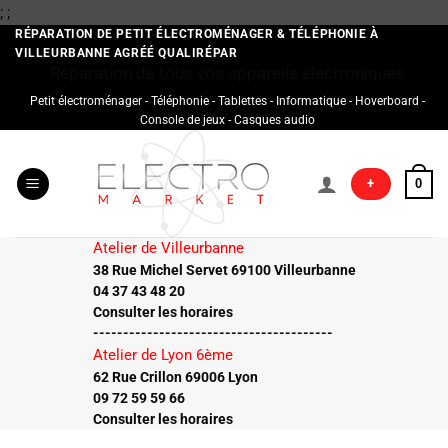
Passer
;
;
au
RÉPARATION DE PETIT ÉLECTROMÉNAGER & TÉLÉPHONIE À
VILLEURBANNE AGRÉÉ QUALIRÉPAR
contenu
Réparation de tous vos appareils électroniques
Petit électroménager - Téléphonie - Tablettes - Informatique - Hoverboard -
Console de jeux - Casques audio
+
0
Atelier de Villeurbanne
38 Rue Michel Servet 69100 Villeurbanne
04 37 43 48 20
Consulter les horaires
----------------------------------------
Atelier de Lyon 6ème
62 Rue Crillon 69006 Lyon
09 72 59 59 66
Consulter les horaires