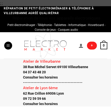
Passer
;
;
au
RÉPARATION DE PETIT ÉLECTROMÉNAGER & TÉLÉPHONIE À
VILLEURBANNE AGRÉÉ QUALIRÉPAR
contenu
Réparation de tous vos appareils électroniques
Petit électroménager - Téléphonie - Tablettes - Informatique - Hoverboard -
Console de jeux - Casques audio
+
0
Atelier de Villeurbanne
38 Rue Michel Servet 69100 Villeurbanne
04 37 43 48 20
Consulter les horaires
----------------------------------------
Atelier de Lyon 6ème
62 Rue Crillon 69006 Lyon
09 72 59 59 66
Consulter les horaires