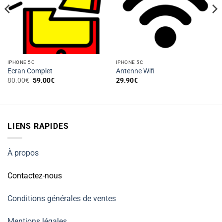
IPHONE 5C
IPHONE 5C
Ecran Complet
Antenne Wifi
Le
Le
80.00
€
59.00
€
29.90
€
prix
prix
initial
actuel
était :
est :
80.00€.
59.00€.
LIENS RAPIDES
À propos
Contactez-nous
Conditions générales de ventes
Mentions légales