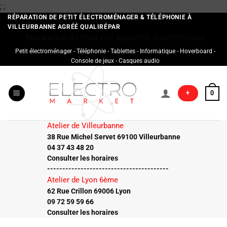
Passer
;
;
au
RÉPARATION DE PETIT ÉLECTROMÉNAGER & TÉLÉPHONIE À
VILLEURBANNE AGRÉÉ QUALIRÉPAR
contenu
Réparation de tous vos appareils électroniques
Petit électroménager - Téléphonie - Tablettes - Informatique - Hoverboard -
Console de jeux - Casques audio
+
0
Atelier de Villeurbanne
38 Rue Michel Servet 69100 Villeurbanne
04 37 43 48 20
Consulter les horaires
----------------------------------------
Atelier de Lyon 6ème
62 Rue Crillon 69006 Lyon
09 72 59 59 66
Consulter les horaires