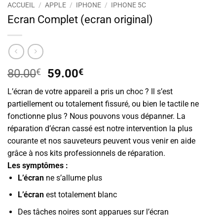
ACCUEIL
/
APPLE
/
IPHONE
/
IPHONE 5C
Ecran Complet (ecran original)
Le
Le
80.00
€
59.00
€
prix
prix
L’écran de votre appareil a pris un choc ? Il s’est
initial
actuel
partiellement ou totalement fissuré, ou bien le tactile ne
était :
est :
fonctionne plus ? Nous pouvons vous dépanner. La
80.00€.
59.00€.
réparation d’écran cassé est notre intervention la plus
courante et nos sauveteurs peuvent vous venir en aide
grâce à nos kits professionnels de réparation.
Les symptômes :
L’écran
ne s’allume plus
L’écran
est totalement blanc
Des tâches noires sont apparues sur l’écran