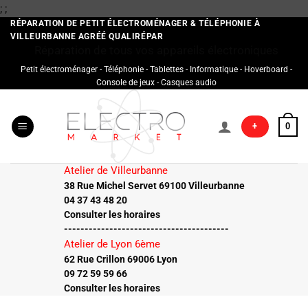
Passer
;
;
au
RÉPARATION DE PETIT ÉLECTROMÉNAGER & TÉLÉPHONIE À
VILLEURBANNE AGRÉÉ QUALIRÉPAR
contenu
Réparation de tous vos appareils électroniques
Petit électroménager - Téléphonie - Tablettes - Informatique - Hoverboard -
Console de jeux - Casques audio
+
0
Atelier de Villeurbanne
38 Rue Michel Servet 69100 Villeurbanne
04 37 43 48 20
Consulter les horaires
----------------------------------------
Atelier de Lyon 6ème
62 Rue Crillon 69006 Lyon
09 72 59 59 66
Consulter les horaires