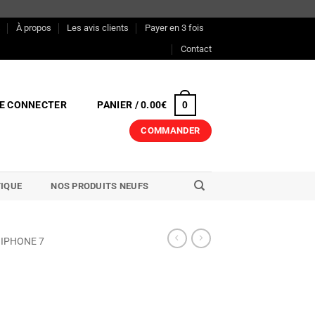
s
À propos
Les avis clients
Payer en 3 fois
Contact
E CONNECTER
PANIER /
0.00
€
0
COMMANDER
IQUE
NOS PRODUITS NEUFS
IPHONE 7