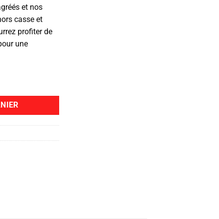
agréés et nos
hors casse et
rrez profiter de
 pour une
NIER