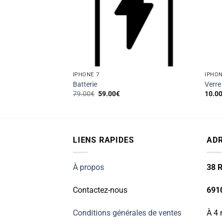
 DE STOCK
IPHONE 7
IPHON
teur de Proximité
Batterie
Verre
Le
Le
79.00
€
59.00
€
10.0
prix
prix
initial
actuel
était :
est :
79.00€.
59.00€.
LIENS RAPIDES
AD
À propos
38 R
Contactez-nous
691
Conditions générales de ventes
À 4 