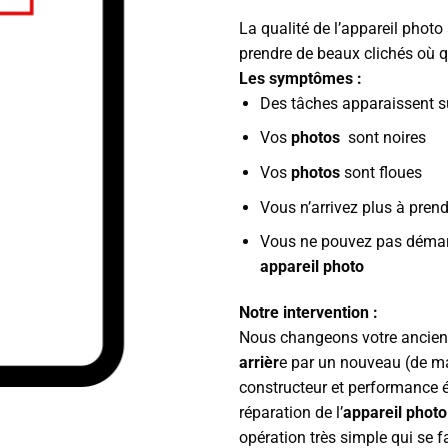
prix
prix
La qualité de l’appareil photo
initial
actue
prendre de beaux clichés où 
était :
est :
Les symptômes :
89.00€.
69.0
Des tâches apparaissent s
Vos
photos
sont noires
Vos
photos
sont floues
Vous n’arrivez plus à pren
Vous ne pouvez pas démarr
appareil photo
Notre intervention :
Nous changeons votre ancie
arrièr
e par un nouveau (de m
constructeur et performance é
réparation de l’
appareil photo
opération très simple qui se f