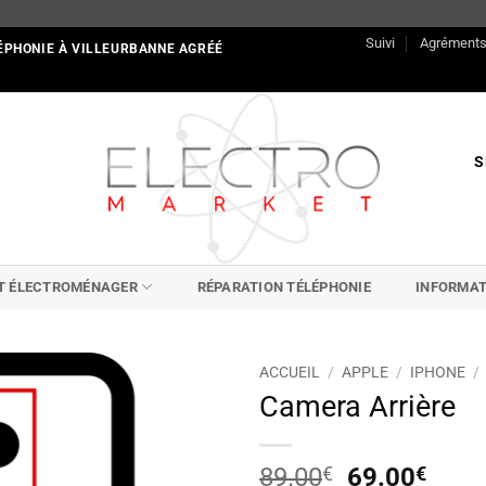
Suivi
Agrément
ÉPHONIE À VILLEURBANNE AGRÉÉ
S
IT ÉLECTROMÉNAGER
RÉPARATION TÉLÉPHONIE
INFORMAT
ACCUEIL
/
APPLE
/
IPHONE
/
Camera Arrière
Le
Le
89.00
€
69.00
€