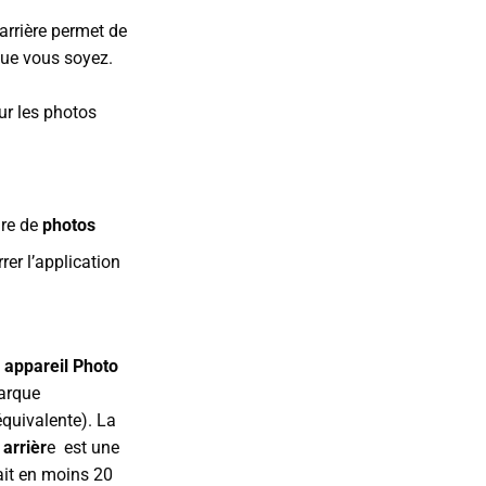
 arrière permet de
l
que vous soyez.
0€.
ur les photos
dre de
photos
er l’application
n
appareil Photo
arque
quivalente). La
 arrièr
e est une
ait en moins 20