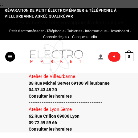
Passer
;
;
au
RÉPARATION DE PETIT ÉLECTROMÉNAGER & TÉLÉPHONIE À
VILLEURBANNE AGRÉÉ QUALIRÉPAR
contenu
Réparation de tous vos appareils électroniques
Petit électroménager - Téléphonie - Tablettes - Informatique - Hoverboard -
Console de jeux - Casques audio
+
0
Atelier de Villeurbanne
38 Rue Michel Servet 69100 Villeurbanne
04 37 43 48 20
Consulter les horaires
----------------------------------------
Atelier de Lyon 6ème
62 Rue Crillon 69006 Lyon
09 72 59 59 66
Consulter les horaires