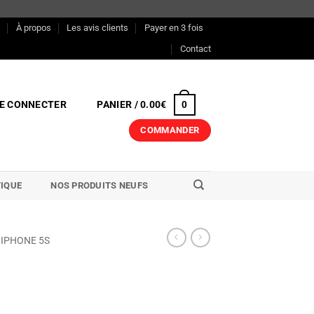
s
À propos
Les avis clients
Payer en 3 fois
Contact
E CONNECTER
PANIER /
0.00
€
0
COMMANDER
IQUE
NOS PRODUITS NEUFS
IPHONE 5S