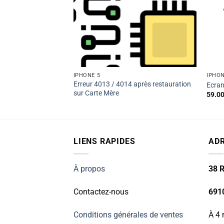
IPHONE 5
IPHON
Erreur 4013 / 4014 après restauration
n original)
Ecra
sur Carte Mère
59.0
uel
00€.
LIENS RAPIDES
AD
À propos
38 R
Contactez-nous
691
Conditions générales de ventes
À 4 