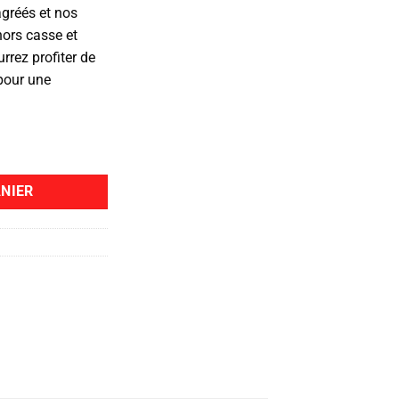
agréés et nos
hors casse et
rrez profiter de
 pour une
NIER