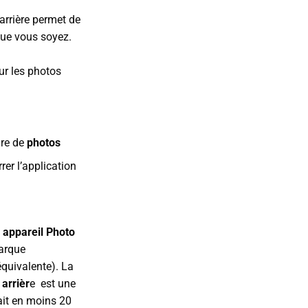
 arrière permet de
que vous soyez.
ur les photos
dre de
photos
er l’application
n
appareil Photo
arque
quivalente). La
 arrièr
e est une
ait en moins 20